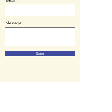
Email
Message
Send
Hogar
Programas
Momentos felices
Asociación y colaboración